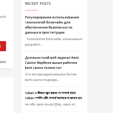
RECENT POSTS
ться
Регулирование использования
технологий блокчейн для
обеспечения безопасности
данных в проституции
Технология блокчейн, изначально
разработ...
E
Должностной веб-журнал Kent
ENTS
Casino: Вербное выше рабочее
kent casino гелиостат
Это интернациональное бытие
kent casino подчерк...
1xbet এ কীভাবে পছন্দ করবেন সে সম্পর্কে ধারণা:
1xbet স্পোর্টস বেটিং সম্পর্কে আপনাকে যা জানতে হবে
ব্লগ বাজি প্রোমো পাসওয়ার্ড ইন্ডিয়া, প্রোমো কো...