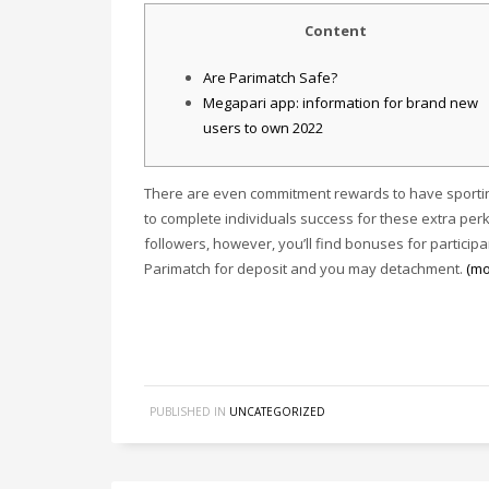
Content
Are Parimatch Safe?
Megapari app: information for brand new
users to own 2022
There are even commitment rewards to have sporting
to complete individuals success for these extra perk
followers, however, you’ll find bonuses for particip
Parimatch for deposit and you may detachment.
(m
PUBLISHED IN
UNCATEGORIZED