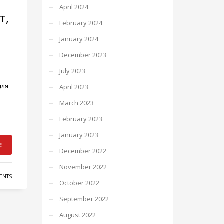
April 2024
т,
February 2024
January 2024
December 2023
July 2023
для
April 2023
March 2023
February 2023
January 2023
E
December 2022
November 2022
ENTS
October 2022
September 2022
August 2022